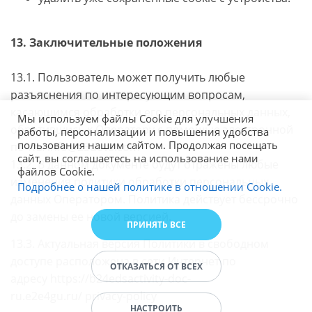
13. Заключительные положения
13.1. Пользователь может получить любые
разъяснения по интересующим вопросам,
касающимся обработки его персональных данных,
Мы используем файлы Cookie для улучшения
обратившись к Оператору с помощью электронной
работы, персонализации и повышения удобства
пользования нашим сайтом. Продолжая посещать
почты info@23devs.com
сайт, вы соглашаетесь на использование нами
13.2. В данном документе будут отражены любые
файлов Cookie.
изменения политики обработки персональных
Подробнее о нашей политике в отношении Cookie.
данных Оператором. Политика действует бессрочно
до замены ее новой версией.
ПРИНЯТЬ ВСЕ
13.3. Актуальная версия Политики в свободном
доступе расположена в сети Интернет по
ОТКАЗАТЬСЯ ОТ ВСЕХ
адресу
https://b24edsactivity-doc-
ru.e2e4gu.ru/
privacy-policy
НАСТРОИТЬ